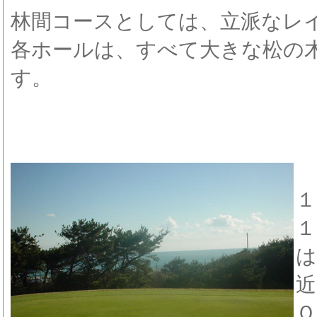
林間コースとしては、立派なレ
各ホールは、すべて大きな松の
す。
１
１
は
近