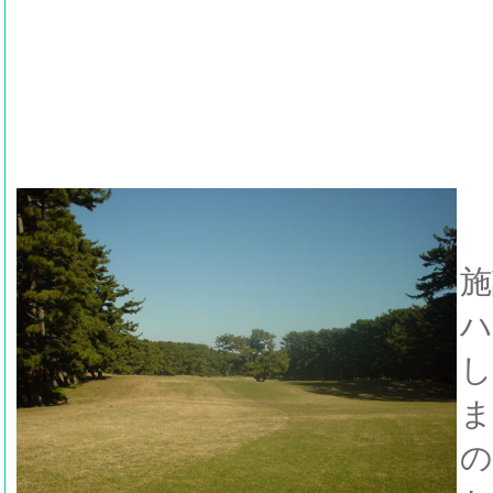
施
ハ
し
ま
の