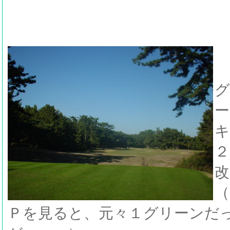
グ
ー
キ
２
改
（
Ｐを見ると、元々１グリーンだ