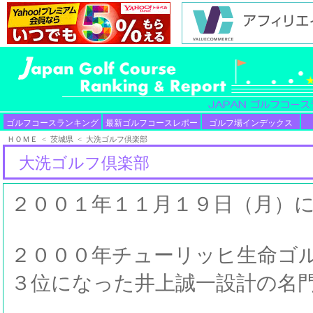
ゴルフコースランキング
最新ゴルフコースレポー
ゴルフ場インデックス
ト
ＨＯＭＥ
<
茨城県
< 大洗ゴルフ倶楽部
大洗ゴルフ倶楽部
２００１年１１月１９日（月）
２０００年チューリッヒ生命ゴ
３位になった井上誠一設計の名