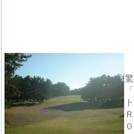
驚
「
ト
Ｒ
０