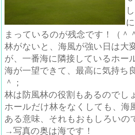
し
に
まっているのが残念です！（＾
林がないと、海風が強い日は大
が、一番海に隣接しているホー
海が一望できて、最高に気持ち
＾；
林は防風林の役割もあるのでし
ホールだけ林をなくしても、海
ある意味、それもおもしろいの
→写真の奥は海です！